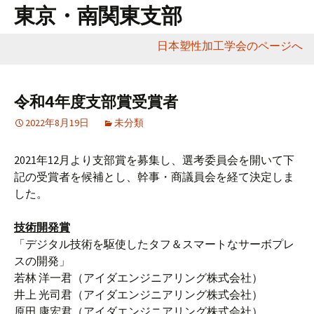
東京・南関東支部
日本塑性加工学会のページへ
コ
ン
テ
令和4年度支部賞受賞者
ン
2022年8月19日
未分類
ツ
へ
2021年12月より支部賞を募集し、選考委員会を開いて下
移
記の受賞者を候補とし、幹事・商議員会を経て決定しま
動
した。
技術開発賞
「デジタル技術を駆使したタフ＆スマートなサーボプレ
スの開発」
若林 洋一君（アイダエンジニアリング株式会社）
井上 光司君（アイダエンジニアリング株式会社）
原田 康宏君（アイダエンジニアリング株式会社）