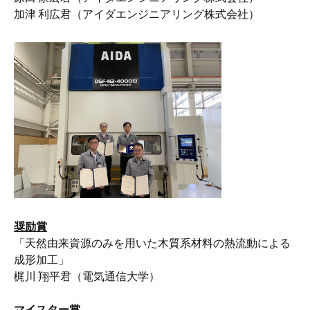
加津 利広君（アイダエンジニアリング株式会社）
奨励賞
「天然由来資源のみを用いた木質系材料の熱流動による
成形加工」
梶川 翔平君（電気通信大学）
マイスター賞