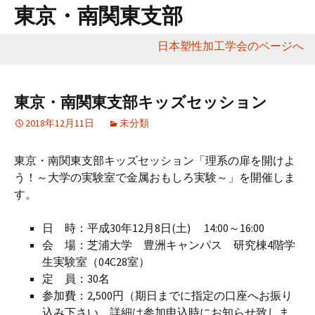
東京・南関東支部
日本塑性加工学会のページへ
コ
ン
テ
東京・南関東支部キッズセッション
ン
2018年12月11日
未分類
ツ
へ
東京・南関東支部キッズセッション「理系の扉を開けよ
移
う！～大学の実験室で金属おもしろ実験～」を開催しま
動
す。
日 時：平成30年12月8日(土) 14:00～16:00
会 場：芝浦大学 豊洲キャンパス 研究棟4階学
生実験室（04C28室）
定 員：30名
参加費：2,500円（期日までに指定の口座へお振り
込み下さい．詳細は参加申込時にお知らせ致しま