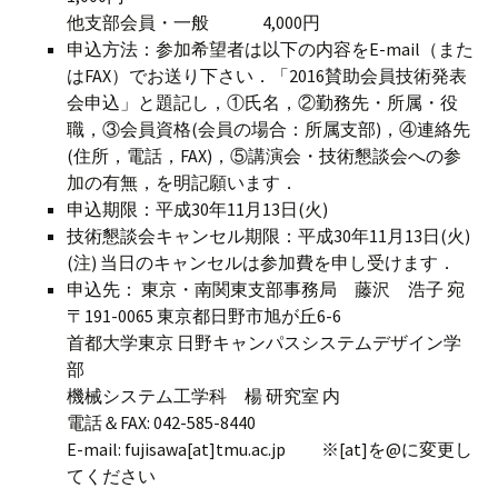
他支部会員・一般 4,000円
申込方法：参加希望者は以下の内容をE-mail（また
はFAX）でお送り下さい．「2016賛助会員技術発表
会申込」と題記し，①氏名，②勤務先・所属・役
職，③会員資格(会員の場合：所属支部)，④連絡先
(住所，電話，FAX)，⑤講演会・技術懇談会への参
加の有無，を明記願います．
申込期限：平成30年11月13日(火)
技術懇談会キャンセル期限：平成30年11月13日(火)
(注) 当日のキャンセルは参加費を申し受けます．
申込先： 東京・南関東支部事務局 藤沢 浩子 宛
〒191-0065 東京都日野市旭が丘6-6
首都大学東京 日野キャンパスシステムデザイン学
部
機械システム工学科 楊 研究室 内
電話＆FAX: 042-585-8440
E-mail: fujisawa[at]tmu.ac.jp ※[at]を@に変更し
てください