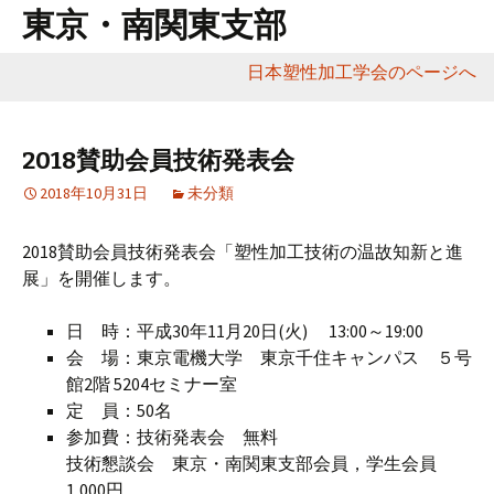
東京・南関東支部
日本塑性加工学会のページへ
コ
ン
テ
2018賛助会員技術発表会
ン
2018年10月31日
未分類
ツ
へ
2018賛助会員技術発表会「塑性加工技術の温故知新と進
移
展」を開催します。
動
日 時：平成30年11月20日(火) 13:00～19:00
会 場：東京電機大学 東京千住キャンパス ５号
館2階 5204セミナー室
定 員：50名
参加費：技術発表会 無料
技術懇談会 東京・南関東支部会員，学生会員
1,000円