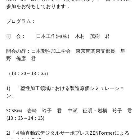
参加をお待ちしております．
プログラム：
司 会： 日本工作油(株) 木村 茂樹 君
開会の辞：日本塑性加工学会 東京南関東支部長 星
野 倫彦 君
（13：30～13：35）
1) 「塑性加工領域における製造原価シミュレーショ
ン」
SCSK㈱
岩崎 玲子 君
中瀬 征明・岩橋 玲子 君
(13：35～14：15)
2)「４軸直動式デジタルサーボプレスZENFormerによる