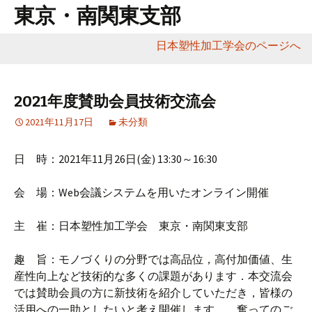
東京・南関東支部
日本塑性加工学会のページへ
コ
ン
テ
2021年度賛助会員技術交流会
ン
2021年11月17日
未分類
ツ
へ
日 時：2021年11月26日(金) 13:30～16:30
移
動
会 場：Web会議システムを用いたオンライン開催
主 崔：日本塑性加工学会 東京・南関東支部
趣 旨：モノづくりの分野では高品位，高付加価値、生
産性向上など技術的な多くの課題があります．本交流会
では賛助会員の方に新技術を紹介していただき，皆様の
活用への一助としたいと考え開催します． 奮ってのご